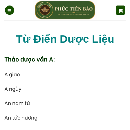
Skip
to
content
Từ Điển Dược Liệu
Thảo dược vần A:
A giao
A ngùy
An nam tử
An tức hương