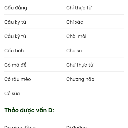
Cẩu đằng
Chỉ thực tử
Câu kỷ tử
Chỉ xác
Cẩu kỷ tử
Chòi mòi
Cẩu tích
Chu sa
Cỏ mã đề
Chử thực tử
Cỏ râu mèo
Chương não
Cỏ sữa
Thảo dược vần D:
Dạ giao đằng
Di đường