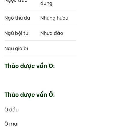
dung
Ngô thù du
Nhung hươu
Ngũ bội tử
Nhựa đào
Ngũ gia bì
Thảo dược vần O:
Thảo dược vần Ô:
Ô đầu
Ô mai