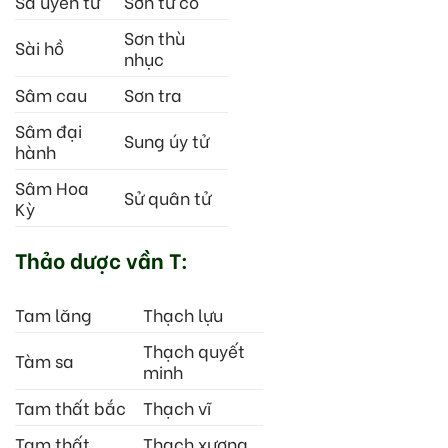
Sa uyển tử
Sơn từ cô
Sơn thù
Sài hồ
nhục
Sâm cau
Sơn tra
Sâm đại
Sung úy tử
hành
Sâm Hoa
Sử quân tử
Kỳ
Thảo dược vần T:
Tam lăng
Thạch lựu
Thạch quyết
Tàm sa
minh
Tam thất bắc
Thạch vĩ
Tam thất
Thạch xương