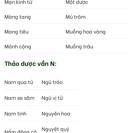
Mạn kinh tử
Một dược
Màng tang
Mủ trôm
Mang tiêu
Muồng hoa vàng
Mảnh cộng
Muồng trâu
Thảo dược vần N:
Nam qua tử
Ngũ trảo
Nam sa sâm
Ngũ vị tử
Nam tinh
Nguyên hoa
Nguyệt quý
Nấm đông cô