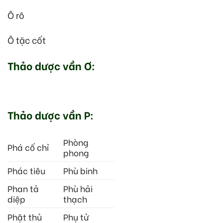
Ô rô
Ô tặc cốt
Thảo dược vần Ơ:
Thảo dược vần P:
Phòng
Phá cố chỉ
phong
Phác tiêu
Phù binh
Phan tả
Phù hải
diệp
thạch
Phật thủ
Phụ tử