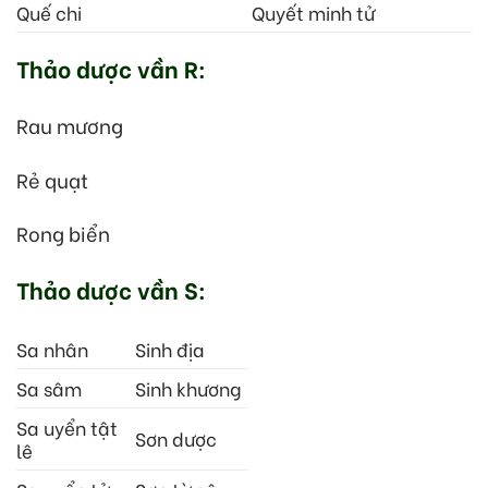
Quế chi
Quyết minh tử
Thảo dược vần R:
Rau mương
Rẻ quạt
Rong biển
Thảo dược vần S:
Sa nhân
Sinh địa
Sa sâm
Sinh khương
Sa uyển tật
Sơn dược
lê