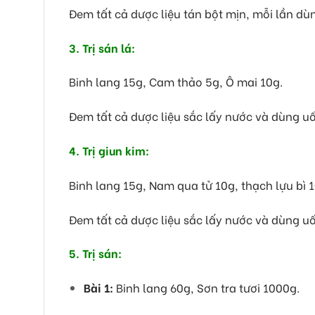
Đem tất cả dược liệu tán bột mịn, mỗi lần dù
3. Trị sán lá:
Binh lang 15g, Cam thảo 5g, Ô mai 10g.
Đem tất cả dược liệu sắc lấy nước và dùng u
4. Trị giun kim:
Binh lang 15g, Nam qua tử 10g, thạch lựu bì 1
Đem tất cả dược liệu sắc lấy nước và dùng uố
5. Trị sán:
Bài 1:
Binh lang 60g, Sơn tra tươi 1000g.