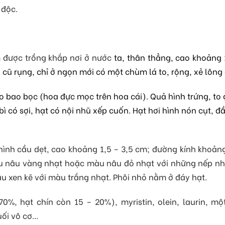
 độc.
 được trồng khắp nơi ở nước
ta, thân thẳng, cao khoảng
á cũ rụng, chỉ ở ngọn mới có một chùm lá to, rộng, xẻ lông
o bao bọc (hoa đực mọc trên hoa cái). Quả hình trứng, t
 có sợi, hạt có nội nhũ xếp cuốn. Hạt hơi hình nón cụt, đầ
ình cầu dẹt, cao khoảng 1,5 – 3,5 cm; đường kính khoảng 
 nâu vàng nhạt hoặc màu nâu đỏ nhạt với những nếp nhă
 xen kẽ với màu trắng nhạt. Phôi nhỏ nằm ở đáy hạt.
70%, hạt chín còn 15 – 20%),
myristin, olein, laurin,
một 
uối vô cơ…