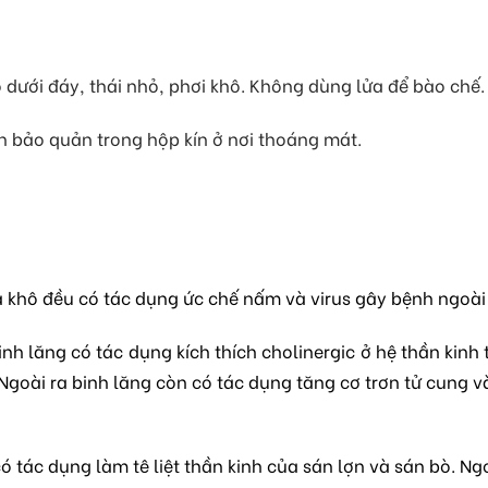
ưới đáy, thái nhỏ, phơi khô. Không dùng lửa để bào chế.
n bảo quản trong hộp kín ở nơi thoáng mát.
à khô đều có tác dụng ức chế nấm và virus gây bệnh ngoài
inh lăng có tác dụng kích thích cholinergic ở hệ thần ki
 Ngoài ra binh lăng còn có tác dụng tăng cơ trơn tử cung và
 tác dụng làm tê liệt thần kinh của sán lợn và sán bò. Ngo