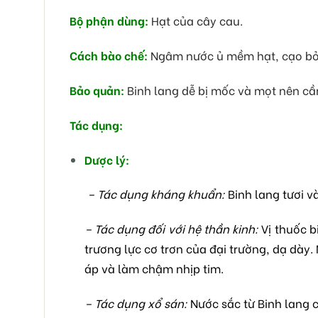
Bộ phận dùng:
Hạt của cây cau.
Cách bào chế:
Ngâm nước ủ mềm hạt, cạo bỏ d
Bảo quản:
Binh lang dễ bị mốc và mọt nên cầ
Tác dụng:
Dược lý:
– Tác dụng kháng khuẩn:
Binh lang tươi v
– Tác dụng đối với hệ thần kinh:
Vị thuốc b
trương lực cơ trơn của đại trường, dạ dày.
áp và làm chậm nhịp tim.
– Tác dụng xổ sán:
Nước sắc từ Binh lang có