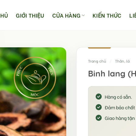
CHỦ
GIỚI THIỆU
CỬA HÀNG
KIẾN THỨC
LI
Trang chủ
/
Thân, lá
Binh lang (
Hàng có sẵn.
Đảm bảo chất 
Giao hàng tận 