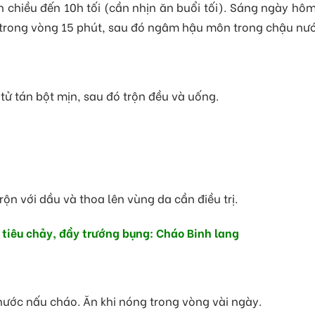
h chiều đến 10h tối (cần nhịn ăn buổi tối). Sáng ngày hô
ịn trong vòng 15 phút, sau đó ngâm hậu môn trong chậu nướ
ử tán bột mịn, sau đó trộn đều và uống.
rộn với dầu và thoa lên vùng da cần điều trị.
m tiêu chảy, đầy trướng bụng: Cháo Binh lang
nước nấu cháo. Ăn khi nóng trong vòng vài ngày.