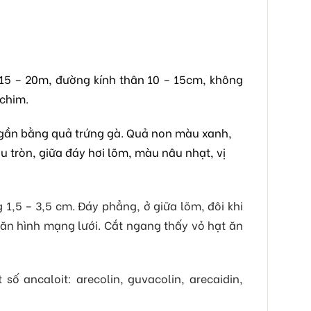
 15 – 20m, đường kính thân 10 – 15cm, không
 chim.
o gần bằng quả trứng gà. Quả non màu xanh,
u tròn, giữa đáy hơi lõm, màu nâu nhạt, vị
1,5 – 3,5 cm. Đáy phẳng, ở giữa lõm, đôi khi
n hình mạng lưới. Cắt ngang thấy vỏ hạt ăn
số ancaloit: arecolin, guvacolin, arecaidin,