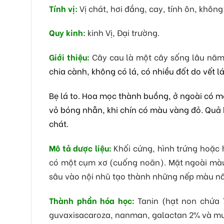
Tính vị:
Vị chát, hơi đắng, cay, tính ôn, không
Quy kinh:
kinh Vị, Đại trường.
Giới thiệu:
Cây cau là một cây sống lâu năm
chia cành, không có lá, có nhiều đốt do vết l
Bẹ lá to. Hoa mọc thành buồng, ở ngoài có m
vỏ bóng nhẵn, khi chín có màu vàng đỏ. Quả bì
chát.
Mô tả dược liệu:
Khối cứng, hình trứng hoặc h
có một cụm xơ (cuống noãn). Mặt ngoài màu
sâu vào nội nhũ tạo thành những nếp màu nâu
Thành phần hóa học:
Tanin (hạt non chứa 
guvaxisacaroza, nanman, galactan 2% và m