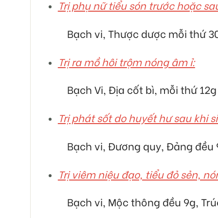
Trị phụ nữ tiểu són trước hoặc sau
Bạch vi, Thược dược mỗi thứ 30g
Trị ra mồ hôi trộm nóng âm ỉ:
Bạch Vi, Địa cốt bì, mỗi thứ 12
Trị phát sốt do huyết hư sau khi 
Bạch vi, Đương quy, Đảng đều 
Trị viêm niệu đạo, tiểu đỏ sẻn, nón
Bạch vi, Mộc thông đều 9g, Trú