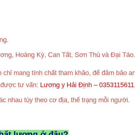
ng.
ơng, Hoàng Kỳ, Can Tất, Sơn Thù và Đại Táo
n chỉ mang tính chất tham khảo, để đảm bảo an
ể được tư vấn:
Lương y Hải Định – 0353115611
c nhau tùy theo cơ địa, thể trạng mỗi người.
chất lượng ở đâu?