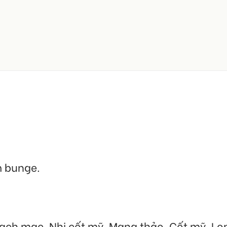
 bunge.
Bạch mạc, Nhị cốt mỹ, Mang thảo, Cốt mỹ, L