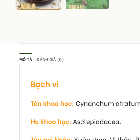
MÔ TẢ
ĐÁNH GIÁ (0)
Bạch vi
Tên khoa học:
Cynanchum atratum
Họ khoa học:
Asclepiadacea.
Tên gọi khác:
Xuân thảo, Vi thảo, 