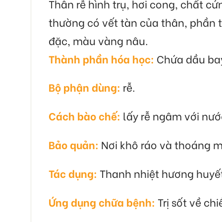
Thân rễ hình trụ, hơi cong, chất c
thường có vết tàn của thân, phần 
đặc, màu vàng nâu.
Thành phần hóa học:
Chứa dầu bay 
Bộ phận dùng:
rễ.
Cách bào chế:
lấy rễ ngâm với nước
Bảo quản:
Nơi khô ráo và thoáng m
Tác dụng:
Thanh nhiệt hương huyết,
Ứng dụng chữa bệnh:
Trị sốt về ch