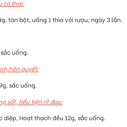
 có thai:
, tán bột, uống 1 thìa với rượu, ngày 3 lần.
g sắc uống.
sinh,hôn quyết:
9g, sắc uống.
g sốt, tiểu tiện rít đau:
c diệp, Hoạt thạch đều 12g, sắc uống.