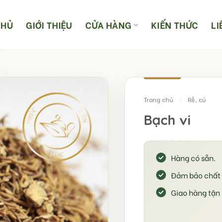
CHỦ
GIỚI THIỆU
CỬA HÀNG
KIẾN THỨC
LI
Trang chủ
/
Rễ, củ
Bạch vi
Hàng có sẵn.
Đảm bảo chất 
Giao hàng tận 