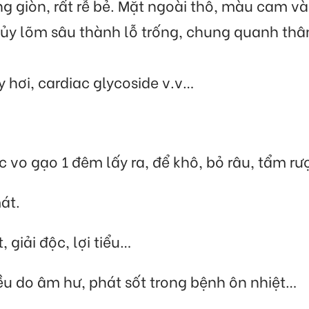
ứng giòn, rất rễ bẻ. Mặt ngoài thô, màu cam 
tủy lõm sâu thành lỗ trống, chung quanh thân
hơi, cardiac glycoside v.v…
 vo gạo 1 đêm lấy ra, để khô, bỏ râu, tẩm rư
át.
 giải độc, lợi tiểu…
iều do âm hư, phát sốt trong bệnh ôn nhiệt…