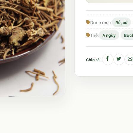
Danh mục:
Rễ, củ
Thẻ:
A ngùy
,
Bạch