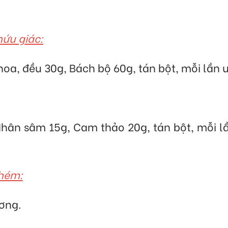
hứu giác:
hoa, đều 30g, Bách bộ 60g, tán bột, mỗi lần
hân sâm 15g, Cam thảo 20g, tán bột, mỗi lầ
chém:
ương.