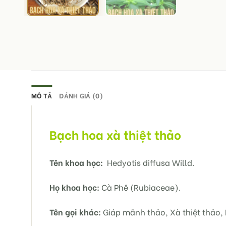
MÔ TẢ
ĐÁNH GIÁ (0)
Bạch hoa xà thiệt thảo
Tên khoa học:
Hedyotis diffusa Willd.
Họ khoa học:
Cà Phê (Rubiaceae).
Tên gọi khác:
Giáp mãnh thảo, Xà thiệt thảo, N