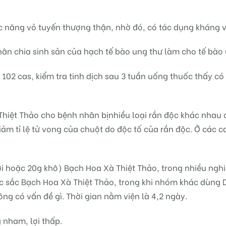
 năng vỏ tuyến thượng thận, nhờ đó, có tác dụng kháng 
n chia sinh sản của hạch tế bào ung thư làm cho tế bào un
i 102 cas, kiểm tra tinh dịch sau 3 tuần uống thuốc thấy c
Thiệt Thảo cho bệnh nhân bịnhiều loại rắn độc khác nhau 
m tỉ lệ tử vong của chuột do độc tố của rắn độc. Ở các c
ươi hoặc 20g khô) Bạch Hoa Xà Thiệt Thảo, trong nhiều nghi
uốc sắc Bạch Hoa Xà Thiệt Thảo, trong khi nhóm khác dùng
ông có vấn đề gì. Thời gian nằm viện là 4,2 ngày.
 nham, lợi thấp.