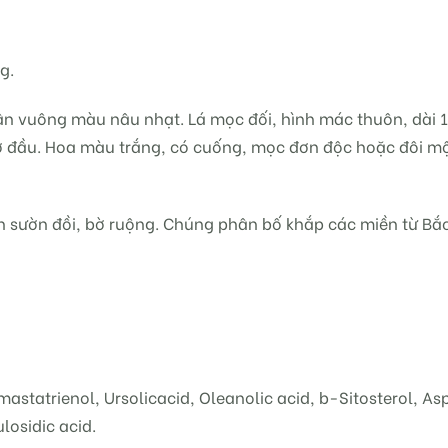
g.
ân vuông màu nâu nhạt. Lá mọc đối, hình mác thuôn, dài 1
 ở đầu. Hoa màu trắng, có cuống, mọc đơn độc hoặc đôi một
sườn đồi, bờ ruộng. Chúng phân bố khắp các miền từ Bắc
statrienol, Ursolicacid, Oleanolic acid, b-Sitosterol, As
losidic acid.