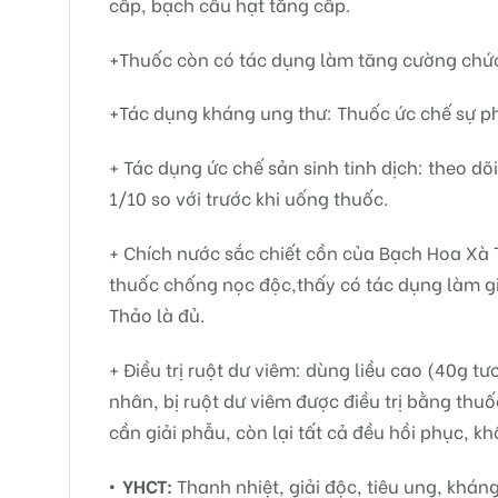
cấp, bạch cầu hạt tăng cấp.
+Thuốc còn có tác dụng làm tăng cường chức
+Tác dụng kháng ung thư: Thuốc ức chế sự phâ
+ Tác dụng ức chế sản sinh tinh dịch: theo dõ
1/10 so với trước khi uống thuốc.
+ Chích nước sắc chiết cồn của Bạch Hoa Xà 
thuốc chống nọc độc,thấy có tác dụng làm giả
Thảo là đủ.
+ Điều trị ruột dư viêm: dùng liều cao (40g t
nhân, bị ruột dư viêm được điều trị bằng th
cần giải phẫu, còn lại tất cả đều hồi phục, kh
• YHCT:
Thanh nhiệt, giải độc, tiêu ung, kháng