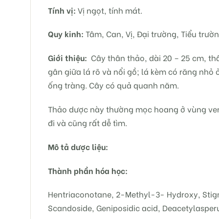
Tính vị:
Vị ngọt, tính mát.
Quy kinh:
Tâm, Can, Vị, Đại trường, Tiểu trườn
Giới thiệu:
Cây thân thảo, dài 20 – 25 cm, th
gân giữa lá rõ và nổi gồ; lá kèm có răng nhỏ
ống tràng. Cây có quả quanh năm.
Thảo dược này thường mọc hoang ở vùng ven 
đi và cũng rất dễ tìm.
Mô tả dược liệu:
Thành phần hóa học:
Hentriaconotane, 2-Methyl-3- Hydroxy, Stigma
Scandoside, Geniposidic acid, Deacetylasperu