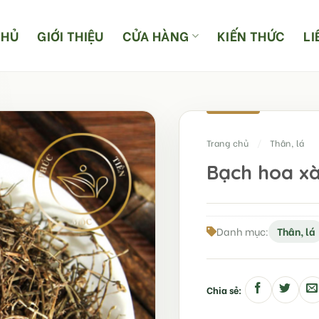
CHỦ
GIỚI THIỆU
CỬA HÀNG
KIẾN THỨC
LI
Trang chủ
/
Thân, lá
Bạch hoa xà
Danh mục:
Thân, lá