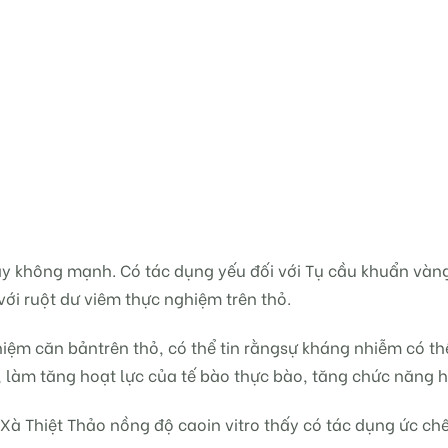
ày không mạnh. Có tác dụng yếu đối với Tụ cầu khuẩn vàng
 với ruột dư viêm thực nghiệm trên thỏ.
iệm căn bảntrên thỏ, có thể tin rằngsự kháng nhiễm có th
ới, làm tăng hoạt lực của tế bào thực bào, tăng chức năng 
Xà Thiệt Thảo nồng độ caoin vitro thấy có tác dụng ức chế